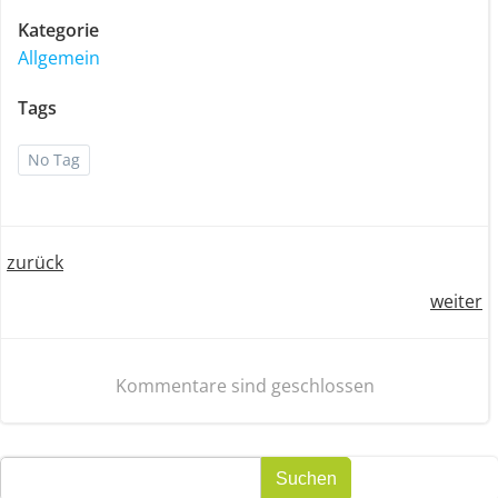
Kategorie
Allgemein
Tags
No Tag
Post
zurück
Post
weiter
navigation
navigation
Kommentare sind geschlossen
Suchen
Suchen