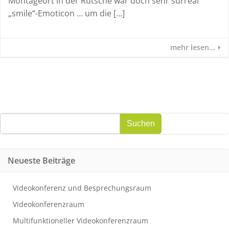
Montageort in der Rutsche war doch sehr surreal
„smile“-Emoticon … um die […]
mehr lesen...
Suchen
Suchen
Neueste Beiträge
Videokonferenz und Besprechungsraum
Videokonferenzraum
Multifunktioneller Videokonferenzraum