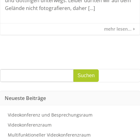
und Göttingen unterwegs. Leider durften wir auf dem
Gelände nicht fotografieren, daher […]
mehr lesen...
Suchen
Suchen
Neueste Beiträge
Videokonferenz und Besprechungsraum
Videokonferenzraum
Multifunktioneller Videokonferenzraum