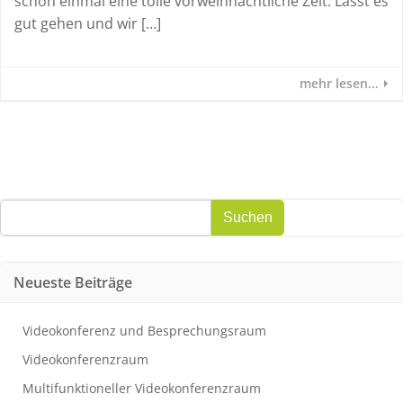
schon einmal eine tolle vorweihnachtliche Zeit. Lasst es
gut gehen und wir […]
mehr lesen...
Suchen
Suchen
Neueste Beiträge
Videokonferenz und Besprechungsraum
Videokonferenzraum
Multifunktioneller Videokonferenzraum